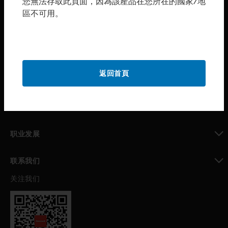
您無法存取此頁面，因為該產品在您所在的國家/地
區不可用。
toggle view
购买渠道
toggle view
霍尼韦尔技术支持部
toggle view
返回首頁
公司介绍
toggle view
我的自动化支持
toggle view
职业发展
toggle view
联系我们
关注我们
toggle view