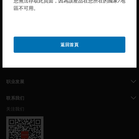
您無法存取此頁面，因為該產品在您所在的國家/地
區不可用。
toggle view
购买渠道
toggle view
霍尼韦尔技术支持部
toggle view
返回首頁
公司介绍
toggle view
我的自动化支持
toggle view
职业发展
toggle view
联系我们
关注我们
toggle view