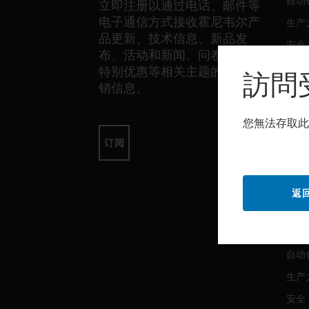
自动
立即注册以通过电话、邮件等
电子通信方式接收霍尼韦尔产
生产
品更新、技术信息、新品发
安全
布、活动和新闻、问卷调查、
传感
特别优惠等相关主题的独家营
訪問
销信息。
软件
您無法存取此
自动
订阅
生产
安全
返
服务
自动
生产
安全