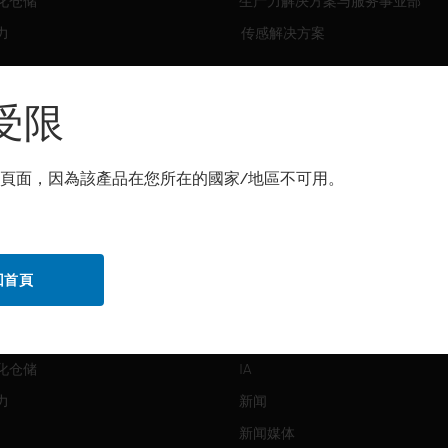
化仓储
生产力解决方案与服务事业部
力
传感解决方案
霍尼韦尔技术支持部
解决方案
受限
自动化仓储
生产力
頁面，因為該產品在您所在的國家/地區不可用。
化仓储
安全
力
传感解决方案
回首頁
公司介绍
Honeywell
化仓储
IA
力
新闻
新闻媒体