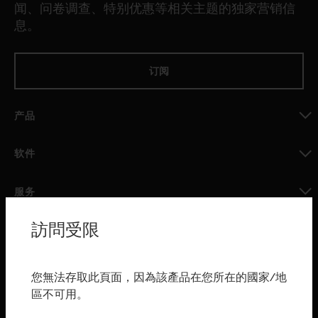
闻、问卷调查、特别优惠等相关主题的独家营销信
息。
订阅
产品
toggle view
软件
toggle view
服务
toggle view
訪問受限
行业
toggle view
购买渠道
您無法存取此頁面，因為該產品在您所在的國家/地
區不可用。
toggle view
霍尼韦尔技术支持部