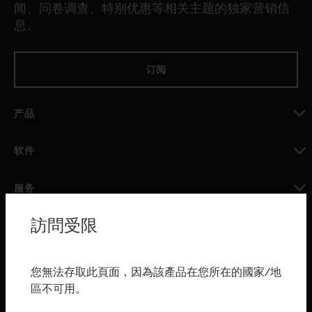
闻、问卷调查、特别优惠等相关主题的独家营销信
息。
订阅
产品
toggle view
软件
toggle view
服务
toggle view
訪問受限
行业
toggle view
购买渠道
您無法存取此頁面，因為該產品在您所在的國家/地
區不可用。
toggle view
霍尼韦尔技术支持部