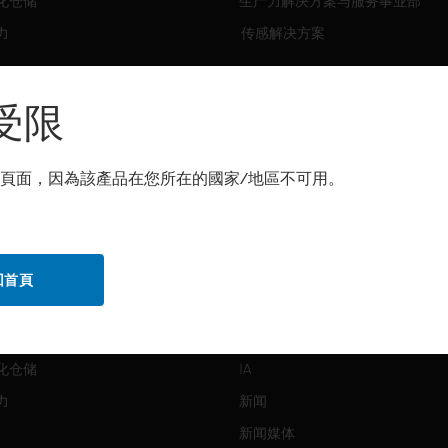
化仓储
生产力解决方案与服务事业部
力
传感解决方案
霍尼韦尔技术支持部
解决方案
受限
自动化仓储
生产力
頁面，因為該產品在您所在的國家/地區不可用。
化仓储
安全
力
传感解决方案
回首頁
公司介绍
Honeywell
化仓储
IA
力
新闻
新闻媒体