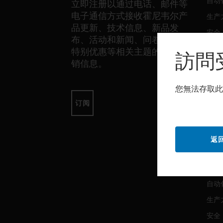
自动
立即注册以通过电话、邮件等
电子通信方式接收霍尼韦尔产
生产
品更新、技术信息、新品发
安全
布、活动和新闻、问卷调查、
传感
特别优惠等相关主题的独家营
訪問
销信息。
软件
您無法存取此
自动
订阅
生产
安全
返
服务
自动
生产
安全