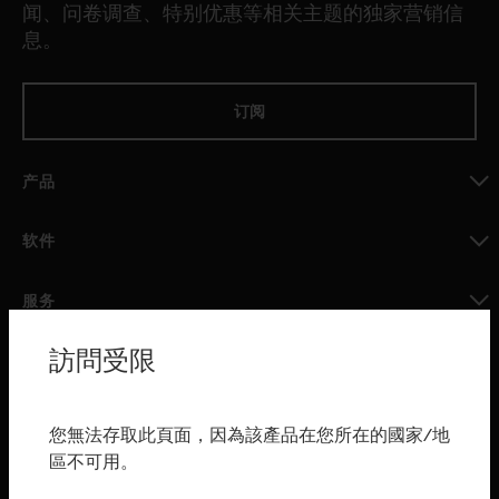
闻、问卷调查、特别优惠等相关主题的独家营销信
息。
订阅
产品
toggle view
软件
toggle view
服务
toggle view
訪問受限
行业
toggle view
购买渠道
您無法存取此頁面，因為該產品在您所在的國家/地
區不可用。
toggle view
霍尼韦尔技术支持部