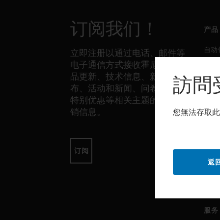
订阅我们！
产品
自动
立即注册以通过电话、邮件等
电子通信方式接收霍尼韦尔产
生产
品更新、技术信息、新品发
訪問
安全
布、活动和新闻、问卷调查、
传感
特别优惠等相关主题的独家营
销信息。
您無法存取此
软件
自动
订阅
返
生产
安全
服务