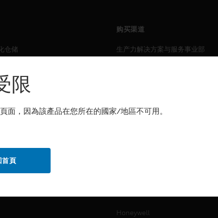
购买渠道
化仓储
生产力解决方案与服务事业部
力
传感解决方案
受限
霍尼韦尔技术支持部
解决方案
頁面，因為該產品在您所在的國家/地區不可用。
自动化仓储
生产力
化仓储
安全
回首頁
力
传感解决方案
公司介绍
Honeywell