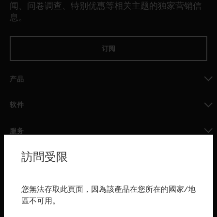
闻、问卷调查、特别优惠等相关主题的独家营销信
息。
订阅
产品
toggle view
软件
toggle view
服务
toggle view
訪問受限
行业
toggle view
购买渠道
您無法存取此頁面，因為該產品在您所在的國家/地
區不可用。
toggle view
霍尼韦尔技术支持部