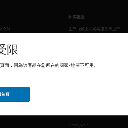
购买渠道
化仓储
生产力解决方案与服务事业部
力
传感解决方案
受限
霍尼韦尔技术支持部
解决方案
頁面，因為該產品在您所在的國家/地區不可用。
自动化仓储
生产力
化仓储
安全
回首頁
力
传感解决方案
公司介绍
Honeywell