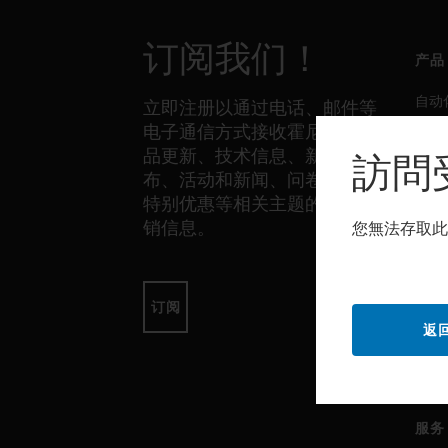
订阅我们！
产品
自动
立即注册以通过电话、邮件等
电子通信方式接收霍尼韦尔产
生产
品更新、技术信息、新品发
訪問
安全
布、活动和新闻、问卷调查、
传感
特别优惠等相关主题的独家营
销信息。
您無法存取此
软件
自动
订阅
返
生产
安全
服务