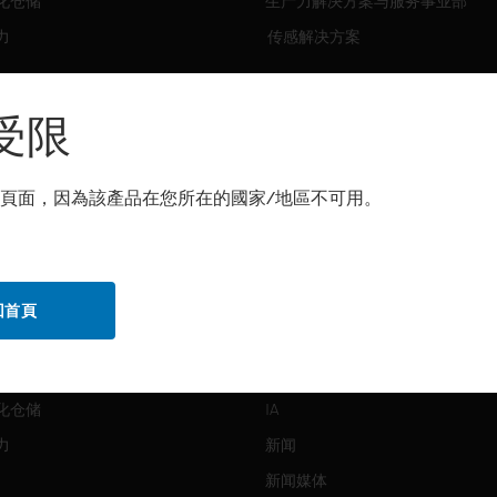
化仓储
生产力解决方案与服务事业部
力
传感解决方案
霍尼韦尔技术支持部
解决方案
受限
自动化仓储
生产力
頁面，因為該產品在您所在的國家/地區不可用。
化仓储
安全
力
传感解决方案
回首頁
公司介绍
Honeywell
化仓储
IA
力
新闻
新闻媒体