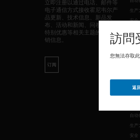
自动
立即注册以通过电话、邮件等
电子通信方式接收霍尼韦尔产
生产
品更新、技术信息、新品发
安全
布、活动和新闻、问卷调查、
传感
特别优惠等相关主题的独家营
訪問
销信息。
软件
您無法存取此
自动
订阅
生产
安全
返
服务
自动
生产
安全