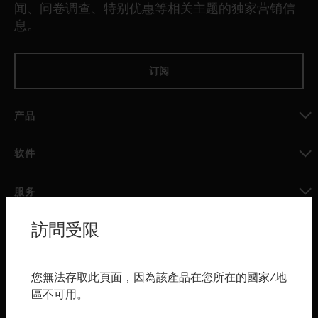
闻、问卷调查、特别优惠等相关主题的独家营销信
息。
订阅
产品
toggle view
软件
toggle view
服务
toggle view
訪問受限
行业
toggle view
购买渠道
您無法存取此頁面，因為該產品在您所在的國家/地
區不可用。
toggle view
霍尼韦尔技术支持部