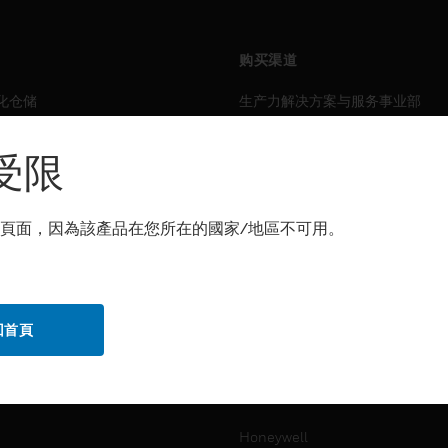
购买渠道
化仓储
生产力解决方案与服务事业部
力
传感解决方案
受限
霍尼韦尔技术支持部
解决方案
頁面，因為該產品在您所在的國家/地區不可用。
自动化仓储
生产力
化仓储
安全
回首頁
力
传感解决方案
公司介绍
Honeywell