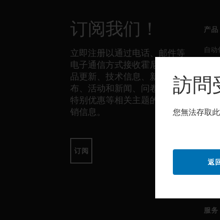
订阅我们！
产品
自动
立即注册以通过电话、邮件等
电子通信方式接收霍尼韦尔产
生产
品更新、技术信息、新品发
訪問
安全
布、活动和新闻、问卷调查、
传感
特别优惠等相关主题的独家营
销信息。
您無法存取此
软件
自动
订阅
返
生产
安全
服务