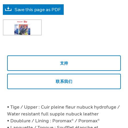
Save this page as PDF
支持
联系我们
• Tige / Upper : Cuir pleine fleur nubuck hydrofuge /
Water resistant full supple nubuck leather
• Doublure / Lining : Poromax® / Poromax®
• Languette / Tongue : Soufflet étanche et