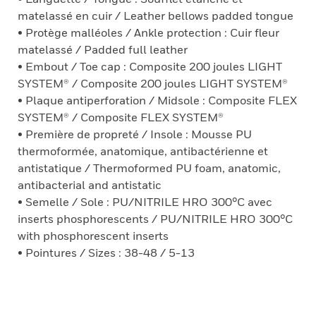
matelassé en cuir / Leather bellows padded tongue
• Protège malléoles / Ankle protection : Cuir fleur
matelassé / Padded full leather
• Embout / Toe cap : Composite 200 joules LIGHT
SYSTEM® / Composite 200 joules LIGHT SYSTEM®
• Plaque antiperforation / Midsole : Composite FLEX
SYSTEM® / Composite FLEX SYSTEM®
• Première de propreté / Insole : Mousse PU
thermoformée, anatomique, antibactérienne et
antistatique / Thermoformed PU foam, anatomic,
antibacterial and antistatic
• Semelle / Sole : PU/NITRILE HRO 300°C avec
inserts phosphorescents / PU/NITRILE HRO 300°C
with phosphorescent inserts
• Pointures / Sizes : 38-48 / 5-13