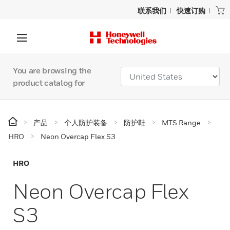
联系我们
快速订购
You are browsing the
product catalog for
产品
个人防护装备
防护鞋
MTS Range
HRO
Neon Overcap Flex S3
HRO
Neon Overcap Flex
S3