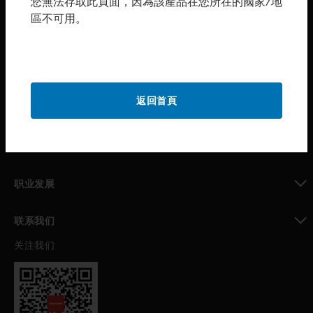
您無法存取此頁面，因為該產品在您所在的國家/地
區不可用。
toggle view
购买渠道
toggle view
霍尼韦尔技术支持部
toggle view
返回首頁
公司介绍
toggle view
我的自动化支持
toggle view
职业发展
toggle view
联系我们
关注我们
toggle view