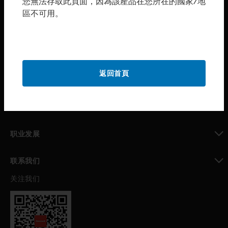
您無法存取此頁面，因為該產品在您所在的國家/地
區不可用。
toggle view
购买渠道
toggle view
霍尼韦尔技术支持部
toggle view
返回首頁
公司介绍
toggle view
我的自动化支持
toggle view
职业发展
toggle view
联系我们
关注我们
toggle view