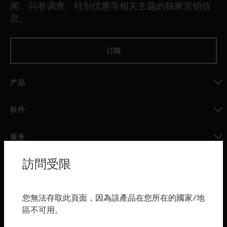
闻、问卷调查、特别优惠等相关主题的独家营销信
息。
订阅
产品
toggle view
软件
toggle view
服务
toggle view
訪問受限
行业
toggle view
购买渠道
您無法存取此頁面，因為該產品在您所在的國家/地
區不可用。
toggle view
霍尼韦尔技术支持部