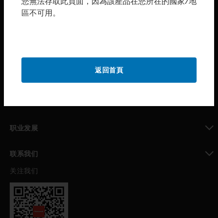
您無法存取此頁面，因為該產品在您所在的國家/地
區不可用。
toggle view
购买渠道
toggle view
霍尼韦尔技术支持部
toggle view
返回首頁
公司介绍
toggle view
我的自动化支持
toggle view
职业发展
toggle view
联系我们
关注我们
toggle view