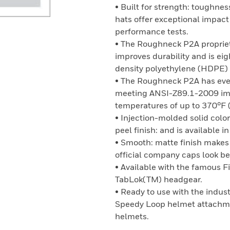
• Built for strength: toughne
hats offer exceptional impac
performance tests.
• The Roughneck P2A proprie
improves durability and is e
density polyethylene (HDPE) 
• The Roughneck P2A has even
meeting ANSI-Z89.1-2009 imp
temperatures of up to 370°F
• Injection-molded solid colo
peel finish: and is available i
• Smooth: matte finish makes 
official company caps look bet
• Available with the famous F
TabLok(TM) headgear.
• Ready to use with the indus
Speedy Loop helmet attachme
helmets.