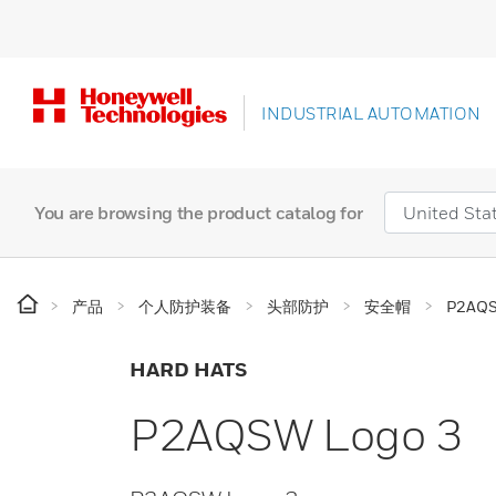
INDUSTRIAL AUTOMATION
You are browsing the product catalog for
产品
个人防护装备
头部防护
安全帽
P2AQS
HARD HATS
P2AQSW Logo 3