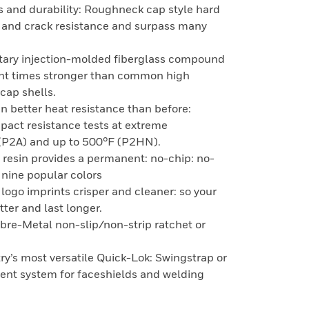
ss and durability: Roughneck cap style hard
t and crack resistance and surpass many
tary injection-molded fiberglass compound
ight times stronger than common high
cap shells.
 better heat resistance than before:
act resistance tests at extreme
 (P2A) and up to 500°F (P2HN).
r resin provides a permanent: no-chip: no-
n nine popular colors
logo imprints crisper and cleaner: so your
ter and last longer.
ibre-Metal non-slip/non-strip ratchet or
try’s most versatile Quick-Lok: Swingstrap or
nt system for faceshields and welding