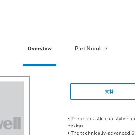
Overview
Part Number
支持
• Thermoplastic cap style ha
design
• The technically-advanced 