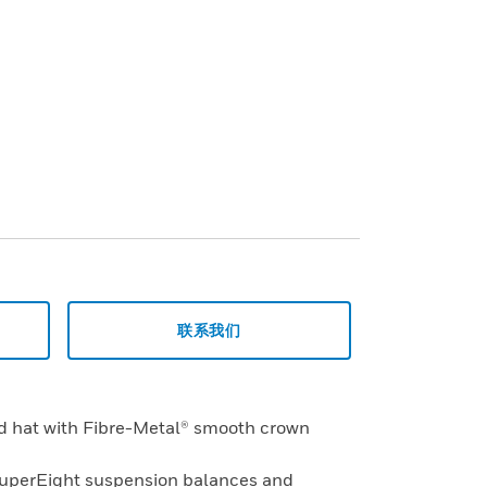
联系我们
rd hat with Fibre-Metal® smooth crown
SuperEight suspension balances and