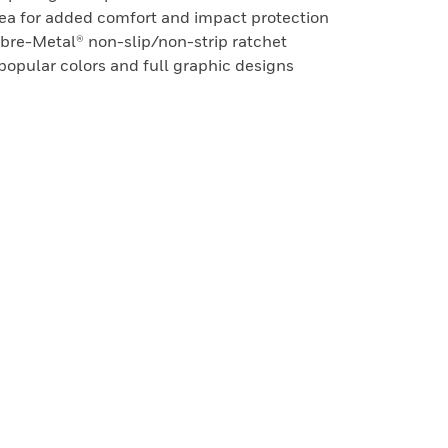
rea for added comfort and impact protection
ibre-Metal® non-slip/non-strip ratchet
 popular colors and full graphic designs