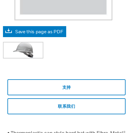
Save this page as PDF
支持
联系我们
• Thermoplastic cap style hard hat with Fibre-Metal®