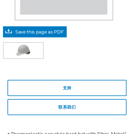
Save this page as PDF
支持
联系我们
• Thermoplastic cap style hard hat with Fibre-Metal®