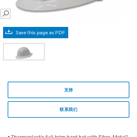
SEARCH
Save this page as PDF
支持
联系我们
• Thermoplastic full brim hard hat with Fibre-Metal®