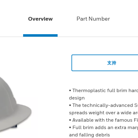
Overview
Part Number
支持
• Thermoplastic full brim ha
design
• The technically-advanced 
spreads weight over a wide a
• Available with the famous F
• Full brim adds an extra marg
and falling debris