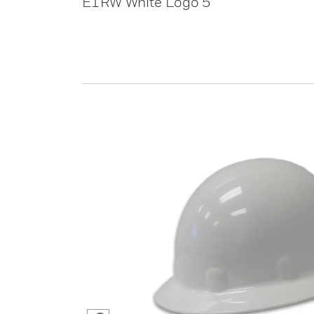
E1RW White Logo 5