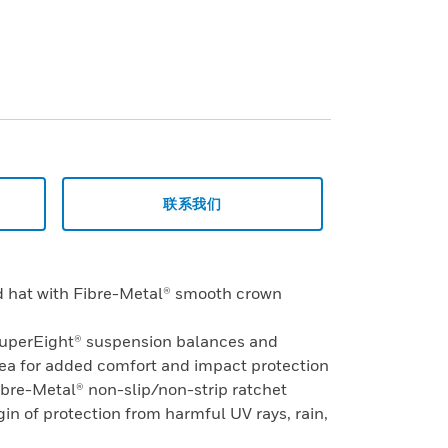
联系我们
rd hat with Fibre-Metal® smooth crown
SuperEight® suspension balances and
rea for added comfort and impact protection
ibre-Metal® non-slip/non-strip ratchet
in of protection from harmful UV rays, rain,