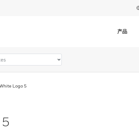
产品
White Logo 5
 5