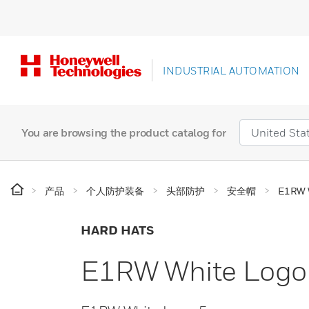
INDUSTRIAL AUTOMATION
You are browsing the product catalog for
产品
个人防护装备
头部防护
安全帽
E1RW 
HARD HATS
E1RW White Logo