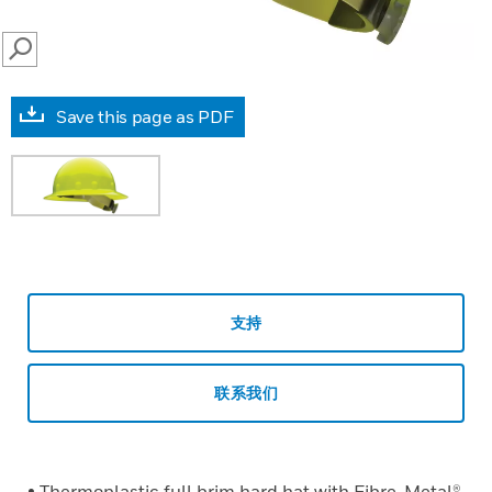
SEARCH
Save this page as PDF
支持
联系我们
• Thermoplastic full brim hard hat with Fibre-Metal®