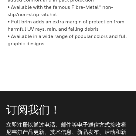
• Available with the famous Fibre-Metal® non-
slip/non-strip ratchet
• Full brim adds an extra margin of protection from
harmful UV rays, rain, and falling debris
• Available in a wide range of popular colors and full
graphic designs
订阅我们！
立即注册以通过电话、邮件等电子通信方式接收霍
尼韦尔产品更新、技术信息、新品发布、活动和新