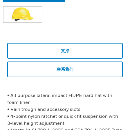
支持
联系我们
• All purpose lateral impact HDPE hard hat with
foam liner
• Rain trough and accessory slots
• 4-point nylon ratchet or quick fit suspension with
3-level height adjustment