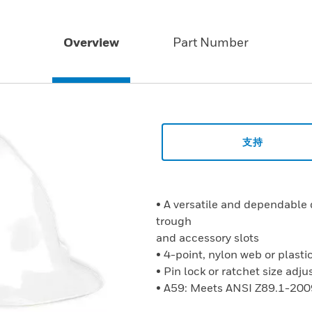
Overview
Part Number
支持
• A versatile and dependable 
trough
and accessory slots
• 4-point, nylon web or plast
• Pin lock or ratchet size ad
• A59: Meets ANSI Z89.1-200