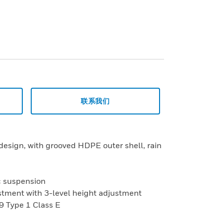
联系我们
design, with grooved HDPE outer shell, rain
ic suspension
justment with 3-level height adjustment
9 Type 1 Class E