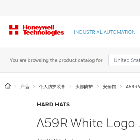
INDUSTRIAL AUTOMATION
You are browsing the product catalog for
产品
个人防护装备
头部防护
安全帽
A59R W
HARD HATS
A59R White Logo 