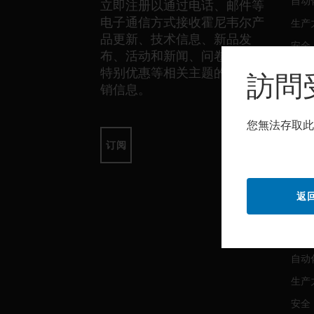
自动
立即注册以通过电话、邮件等
电子通信方式接收霍尼韦尔产
生产
品更新、技术信息、新品发
安全
布、活动和新闻、问卷调查、
传感
特别优惠等相关主题的独家营
訪問
销信息。
软件
您無法存取此
自动
订阅
生产
安全
返
服务
自动
生产
安全