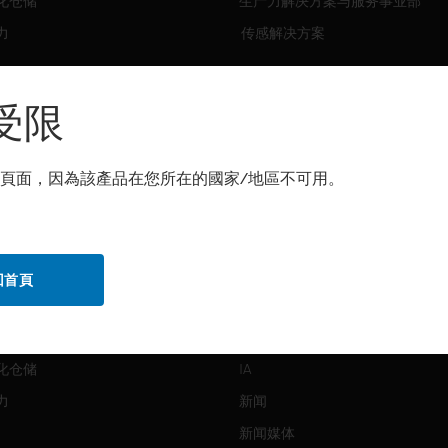
化仓储
生产力解决方案与服务事业部
力
传感解决方案
霍尼韦尔技术支持部
解决方案
受限
自动化仓储
生产力
頁面，因為該產品在您所在的國家/地區不可用。
化仓储
安全
力
传感解决方案
回首頁
公司介绍
Honeywell
化仓储
IA
力
新闻
新闻媒体