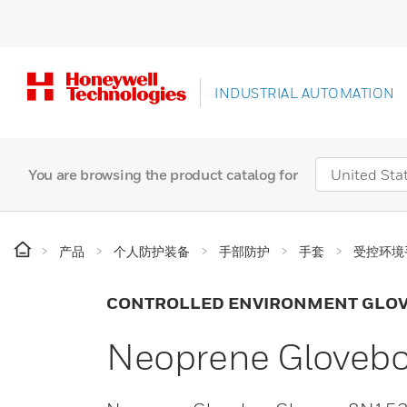
INDUSTRIAL AUTOMATION
You are browsing the product catalog for
产品
个人防护装备
手部防护
手套
受控环境
CONTROLLED ENVIRONMENT GLO
Neoprene Glovebo