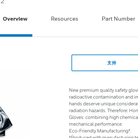
32
Overview
Resources
Part Number
支持
New premium quality safety glov
radioactive contamination and i
hands deserve unique considerat
radiation hazards. Therefore: H
Gloves: combining high chemical
mechanical performance.
Eco-Friendly Manufacturing*.
*Produced with manufacturing te