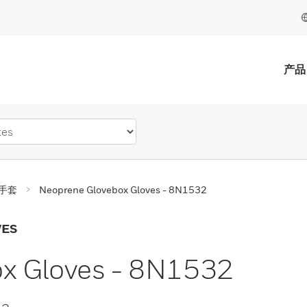
产品
手套
Neoprene Glovebox Gloves - 8N1532
VES
x Gloves - 8N1532