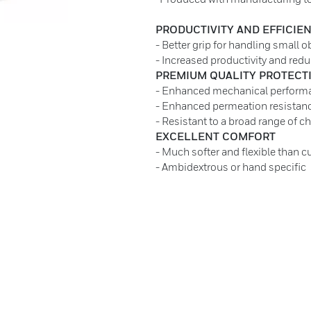
PRODUCTIVITY AND EFFICIE
- Better grip for handling small 
- Increased productivity and red
PREMIUM QUALITY PROTECT
- Enhanced mechanical perform
- Enhanced permeation resistanc
- Resistant to a broad range of c
EXCELLENT COMFORT
- Much softer and flexible than 
- Ambidextrous or hand specific