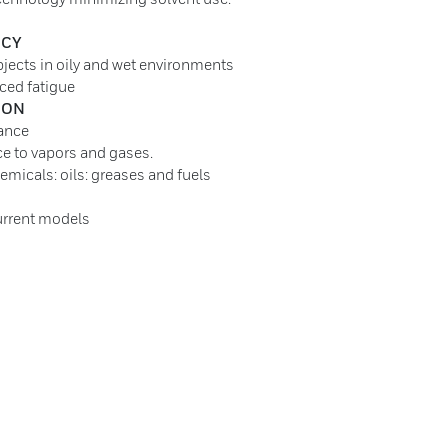
NCY
objects in oily and wet environments
uced fatigue
ION
ance
e to vapors and gases.
hemicals: oils: greases and fuels
current models