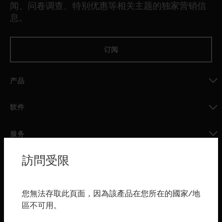
闻、问卷调查、特别优惠等相关主题的独家营销信
息。
订阅
产品
toggle view
软件
toggle view
服务
toggle view
訪問受限
行业
toggle view
购买渠道
您無法存取此頁面，因為該產品在您所在的國家/地
區不可用。
toggle view
霍尼韦尔技术支持部