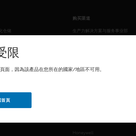
购买渠道
化仓储
生产力解决方案与服务事业部
力
传感解决方案
受限
霍尼韦尔技术支持部
解决方案
頁面，因為該產品在您所在的國家/地區不可用。
自动化仓储
生产力
化仓储
安全
回首頁
力
传感解决方案
公司介绍
Honeywell