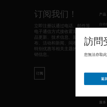
订阅我们！
产品
自动
立即注册以通过电话、邮件等
电子通信方式接收霍尼韦尔产
生产
品更新、技术信息、新品发
訪問
安全
布、活动和新闻、问卷调查、
传感
特别优惠等相关主题的独家营
销信息。
您無法存取此
软件
自动
订阅
返
生产
安全
服务