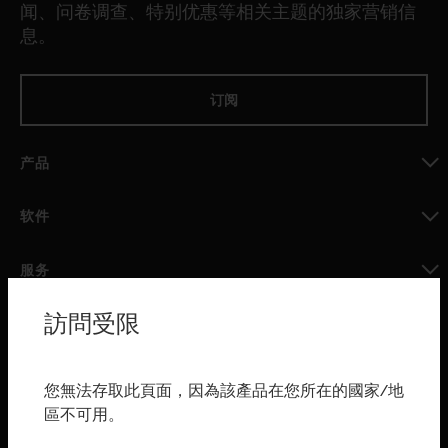
闻、问卷调查、特别优惠等相关主题的独家营销信
息。
订阅
产品
toggle view
软件
toggle view
服务
toggle view
訪問受限
行业
toggle view
购买渠道
您無法存取此頁面，因為該產品在您所在的國家/地
區不可用。
toggle view
霍尼韦尔技术支持部