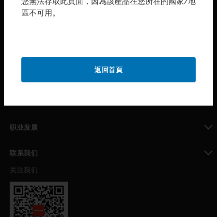
您無法存取此頁面，因為該產品在您所在的國家/地
區不可用。
toggle view
购买渠道
toggle view
霍尼韦尔技术支持部
toggle view
返回首頁
公司介绍
toggle view
我的自动化支持
toggle view
职业发展
toggle view
联系我们
关注我们
toggle view