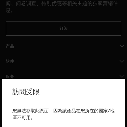
闻、问卷调查、特别优惠等相关主题的独家营销信
息。
订阅
产品
toggle view
软件
toggle view
服务
toggle view
訪問受限
行业
toggle view
购买渠道
您無法存取此頁面，因為該產品在您所在的國家/地
區不可用。
toggle view
霍尼韦尔技术支持部