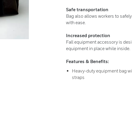
Safe transportation
Bag also allows workers to safel
with ease.
Increased protection
Fall equipment accessory is desi
equipment in place while inside.
Features & Benefits:
Heavy-duty equipment bag wit
straps