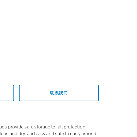
联系我们
ags provide safe storage to fall protection
lean and dry: and easy and safe to carry around.