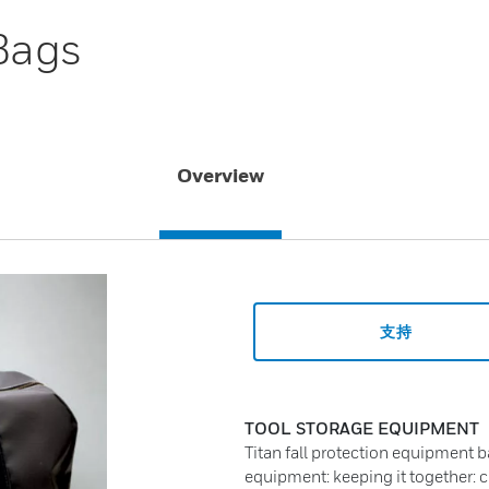
Bags
Overview
支持
TOOL STORAGE EQUIPMENT
Titan fall protection equipment b
equipment: keeping it together: c