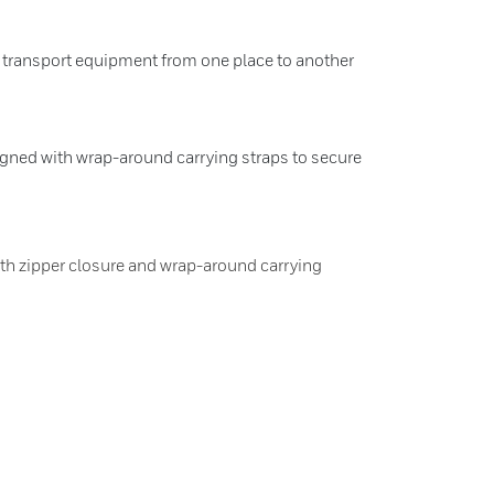
y transport equipment from one place to another
gned with wrap-around carrying straps to secure
h zipper closure and wrap-around carrying