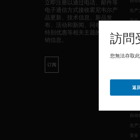
自动
立即注册以通过电话、邮件等
电子通信方式接收霍尼韦尔产
生产
品更新、技术信息、新品发
安全
布、活动和新闻、问卷调查、
传感
特别优惠等相关主题的独家营
訪問
销信息。
软件
您無法存取此
自动
订阅
生产
安全
返
服务
自动
生产
安全