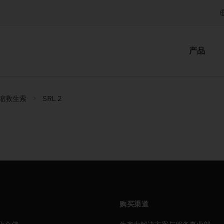
产品
缩救生索
SRL 2
购买渠道