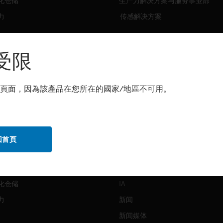
化仓储
生产力解决方案与服务事业部
力
传感解决方案
霍尼韦尔技术支持部
解决方案
受限
自动化仓储
生产力
頁面，因為該產品在您所在的國家/地區不可用。
化仓储
安全
力
传感解决方案
回首頁
公司介绍
Honeywell
化仓储
IA
力
新闻
新闻媒体