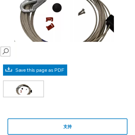
SEARCH
Save this page as PDF
支持