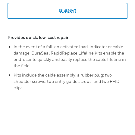
联系我们
Provides quick: low-cost repair
In the event of a fall: an activated load-indicator or cable
damage: DuraSeal RapidReplace Lifeline Kits enable the
end-user to quickly and easily replace the cable lifeline in
the field.
Kits include the cable assembly: a rubber plug: two
shoulder screws: two entry guide screws: and two RFID
clips.