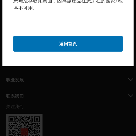
您無法存取此頁面，因為該產品在您所在的國家/地
區不可用。
toggle view
购买渠道
toggle view
霍尼韦尔技术支持部
toggle view
返回首頁
公司介绍
toggle view
我的自动化支持
toggle view
职业发展
toggle view
联系我们
关注我们
toggle view