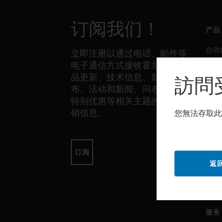
订阅我们！
产品
自动
立即注册以通过电话、邮件等
电子通信方式接收霍尼韦尔产
生产
品更新、技术信息、新品发
訪問
安全
布、活动和新闻、问卷调查、
传感
特别优惠等相关主题的独家营
销信息。
您無法存取此
软件
自动
订阅
返
生产
安全
服务