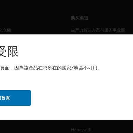
购买渠道
化仓储
生产力解决方案与服务事业部
力
传感解决方案
受限
霍尼韦尔技术支持部
解决方案
頁面，因為該產品在您所在的國家/地區不可用。
自动化仓储
生产力
化仓储
安全
回首頁
力
传感解决方案
公司介绍
Honeywell