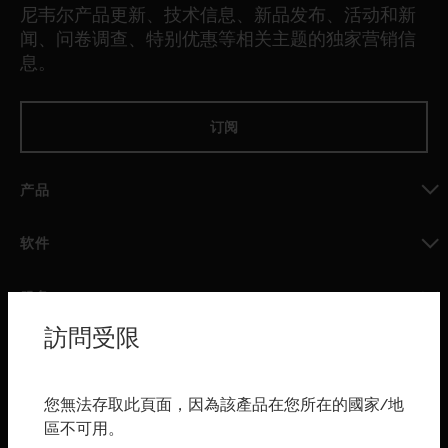
尼韦尔产品更新、技术信息、新品发布、活动和新
闻、问卷调查、特别优惠等相关主题的独家营销信
息。
订阅
产品
toggle view
软件
toggle view
服务
訪問受限
toggle view
行业
toggle view
您無法存取此頁面，因為該產品在您所在的國家/地
购买渠道
區不可用。
toggle view