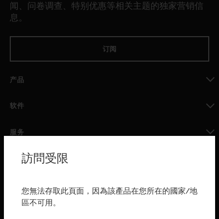
闻、问卷调查、特别优惠等相关主题的独家营销信
息。
订阅
产品
toggle view
软件
toggle view
服务
toggle view
訪問受限
行业
toggle view
购买渠道
您無法存取此頁面，因為該產品在您所在的國家/地
區不可用。
toggle view
霍尼韦尔技术支持部