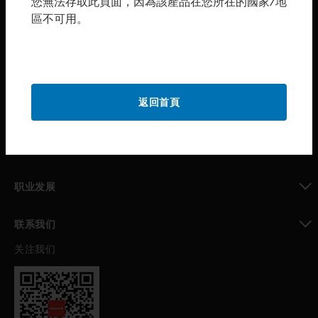
您無法存取此頁面，因為該產品在您所在的國家/地
區不可用。
toggle view
购买渠道
toggle view
霍尼韦尔技术支持部
toggle view
返回首頁
公司介绍
toggle view
我的自动化支持
toggle view
职业发展
toggle view
联系我们
关注我们
toggle view