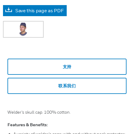
Save this page as PDF
支持
联系我们
Welder's skull cap. 100% cotton.
Features & Benefits:
A variety of welder's caps: with and without neck protector: