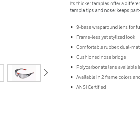
Its thicker temples offer a differe
temple tips and nose: keeps part-
9-base wraparound lens for fu
Frame-less yet stylized look
Comfortable rubber: dual-mate
Cushioned nose bridge
Polycarbonate lens available 
next
Available in 2 frame colors and
ANSI Certified