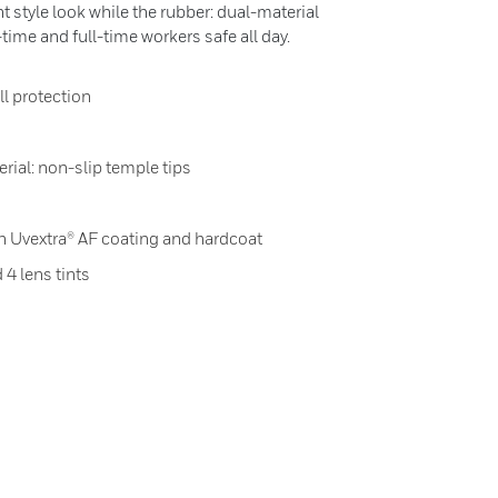
nt style look while the rubber: dual-material
time and full-time workers safe all day.
ll protection
rial: non-slip temple tips
in Uvextra® AF coating and hardcoat
 4 lens tints