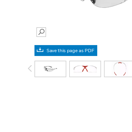
SEARCH
Save this page as PDF
prev