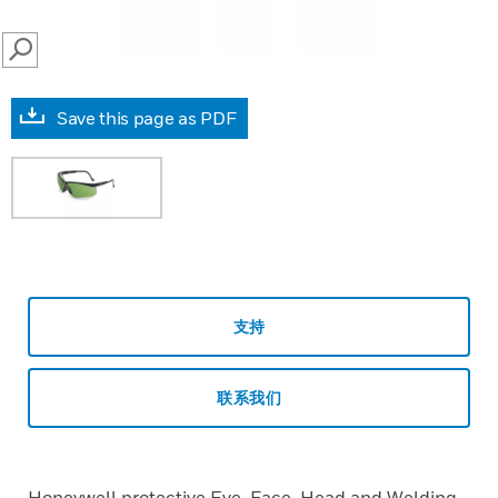
SEARCH
Save this page as PDF
支持
联系我们
Honeywell protective Eye, Face, Head and Welding