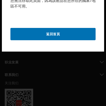
您無法存取此頁面，因為該產品在您所在的國家/地
區不可用。
toggle view
购买渠道
toggle view
霍尼韦尔技术支持部
toggle view
返回首頁
公司介绍
toggle view
我的自动化支持
toggle view
职业发展
toggle view
联系我们
关注我们
toggle view