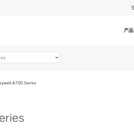
产品
ywell A700 Series
eries