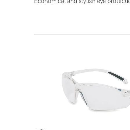
Economical and stylish eye protecti