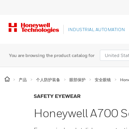
INDUSTRIAL AUTOMATION
You are browsing the product catalog for
产品
个人防护装备
眼部保护
安全眼镜
Hone
SAFETY EYEWEAR
Honeywell A700 S