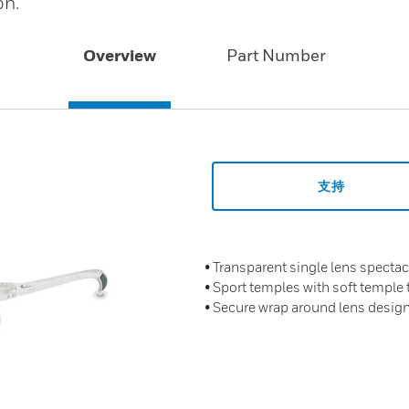
on.
Overview
Part Number
支持
• Transparent single lens spectac
• Sport temples with soft temple t
• Secure wrap around lens design