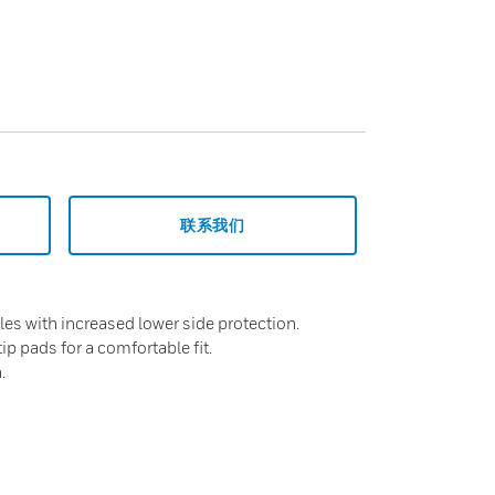
联系我们
les with increased lower side protection.
ip pads for a comfortable fit.
.