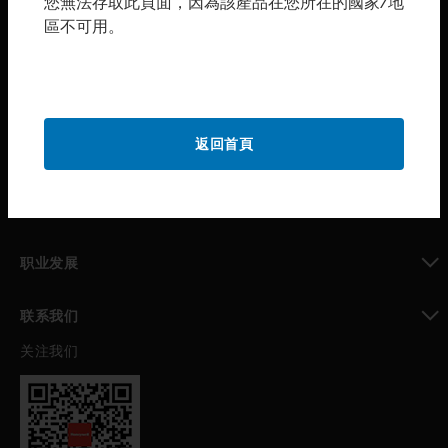
您無法存取此頁面，因為該產品在您所在的國家/地
區不可用。
toggle view
购买渠道
toggle view
霍尼韦尔技术支持部
toggle view
返回首頁
公司介绍
toggle view
我的自动化支持
toggle view
职业发展
toggle view
联系我们
关注我们
toggle view