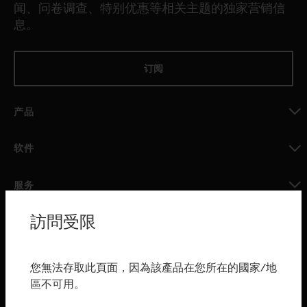
闻、问卷调查、特别优惠等相关主题的独家营销信
息。
订阅
产品
toggle view
软件
toggle view
服务
toggle view
訪問受限
行业
toggle view
购买渠道
您無法存取此頁面，因為該產品在您所在的國家/地
區不可用。
toggle view
霍尼韦尔技术支持部